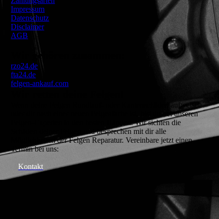
Zahlungsarten
Impressum
Datenschutz
Disclaimer
AGB
Wir gehören zusammen:
rzo24.de
fta24.de
felgen-ankauf.com
Wir retten deine Felgen!
Wenn deine Felgen Rundlauf- oder Kantenschäden aufweisen
oder dir nach einer neuen Felgenfarbe ist, bist du bei unseren
Felgen-Experten in den besten Händen. Wir sichten die
Schäden deiner Felgen und besprechen mit dir alle
Möglichkeiten der Felgen Reparatur. Vereinbare jetzt einen
Termin bei uns:
Kontakt