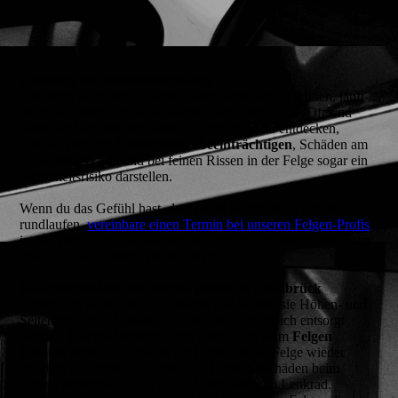
Richtung von Rundlaufschäden
Hat deine Felge einen Höhen- oder Seitenschlag erlitten, läuft
sie im wahrsten Sinne des Wortes nicht mehr rund. Oft sind
diese Schäden mit dem bloßen Auge kaum zu entdecken,
können aber den
Fahrkomfort beeinträchtigen
, Schäden am
Auto verursachen und bei feinen Rissen in der Felge sogar ein
Sicherheitsrisiko darstellen.
Wenn du das Gefühl hast, dass deine Felgen nicht optimal
rundlaufen,
vereinbare einen Termin bei unseren Felgen-Profis
in Osnabrück und wir werfen mit präzisen Prüfverfahren einen
Blick auf den Zustand deiner Felgen.
Rundlaufschäden bei Felgen prüfen in Osnabrück
Haben sich deine Felgen verformt und weisen sie Höhen- und
Seitenschläge auf, müssen die Felgen nicht gleich entsorgt
werden. Leichte Verformungen lassen sich beim
Felgen
Richten
beseitigen, sodass der Rundlauf der Felge wieder
gegeben ist. Oftmals machen sich Rundlaufschäden beim
Fahren bemerkbar, z. B. durch Vibrationen im Lenkrad.