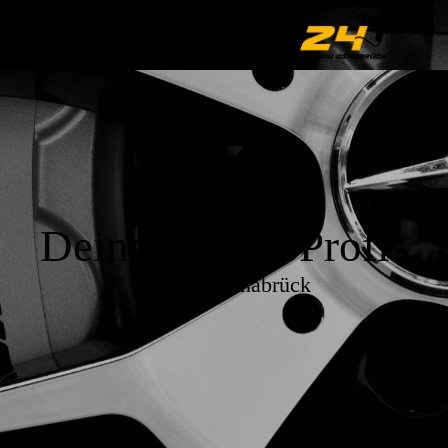
Deine Felgen-Profis
in Atter, Osnabrück