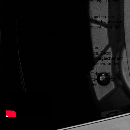
Vereinbare für die Prüfung und Sichtung deiner Felgen direkt
einen Termin bei FIO in Osnabrück!
Um der Felge ihre ursprüngliche Form zurückzugeben wird sie
unter Wärmezufuhr gefügeschonend mittels des
hydraulischen
Zurückrollens
gerichtet. Dank einer Laservermessung ist dies
mit höchster Präzision möglich.
Wie entstehen Rundlaufschäden an Felgen?
Läuft eine Felge nicht mehr rund, spricht man von
Rundlaufschäden und Höhen- und Seitenschlägen. Diese
Schäden können bei einem Unfall oder durch
Schlaglöcher
auf
den Straßen entstehen. Oftmals sind Rundlaufschäden für den
Laien nicht zu erkennen. Um weiterhin sicher am
Straßenverkehr teilnehmen zu können, sollten Felgen bei
Zweifeln oder bei einem anderen Fahrgefühl unbedingt von
Felgen-Experten in Osnabrück untersucht werden.