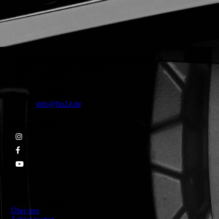
Felgeninstandsetzung Osnabrück
Heinrich-Hasemeier-Straße 36
49076 Osnabrück
Tel.: 0541 - 80008507
E-Mail:
info@fio24.de
Folge uns!
Deine Felgen-Profis
Über uns